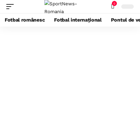
0
Fotbal românesc
Fotbal internațional
Pontul de ve