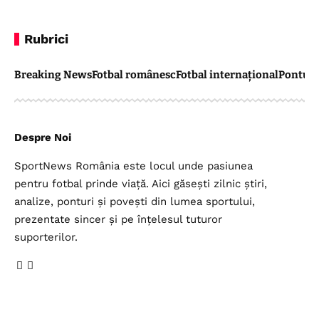
Rubrici
Breaking News
Fotbal românesc
Fotbal internațional
Pontul 
Despre Noi
SportNews România este locul unde pasiunea
pentru fotbal prinde viață. Aici găsești zilnic știri,
analize, ponturi și povești din lumea sportului,
prezentate sincer și pe înțelesul tuturor
suporterilor.
Legal
Top Categorii