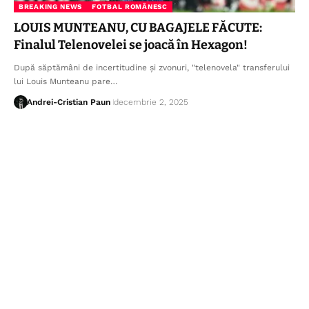
BREAKING NEWS
FOTBAL ROMÂNESC
LOUIS MUNTEANU, CU BAGAJELE FĂCUTE:
Finalul Telenovelei se joacă în Hexagon!
După săptămâni de incertitudine și zvonuri, "telenovela" transferului
lui Louis Munteanu pare…
Andrei-Cristian Paun
decembrie 2, 2025