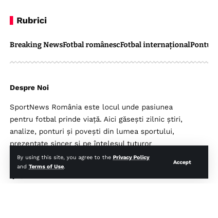
Rubrici
Breaking News
Fotbal românesc
Fotbal internațional
Pontul 
Despre Noi
SportNews România este locul unde pasiunea
pentru fotbal prinde viață. Aici găsești zilnic știri,
analize, ponturi și povești din lumea sportului,
prezentate sincer și pe înțelesul tuturor
suporterilor.
By using this site, you agree to the
Privacy Policy
Accept
and
Terms of Use
.
Legal
Top Categorii