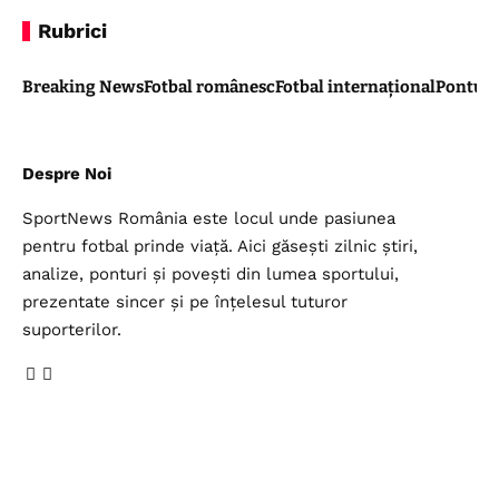
Rubrici
Breaking News
Fotbal românesc
Fotbal internațional
Pontul 
Despre Noi
SportNews România este locul unde pasiunea
pentru fotbal prinde viață. Aici găsești zilnic știri,
analize, ponturi și povești din lumea sportului,
prezentate sincer și pe înțelesul tuturor
suporterilor.
Legal
Top Categorii
Contul meu
Breaking News