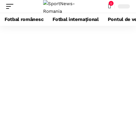
0
Fotbal românesc
Fotbal internațional
Pontul de ve