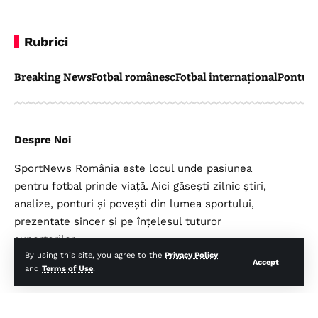
Rubrici
Breaking News
Fotbal românesc
Fotbal internațional
Pontul 
Despre Noi
SportNews România este locul unde pasiunea
pentru fotbal prinde viață. Aici găsești zilnic știri,
analize, ponturi și povești din lumea sportului,
prezentate sincer și pe înțelesul tuturor
suporterilor.
By using this site, you agree to the
Privacy Policy
Accept
and
Terms of Use
.
Legal
Top Categorii