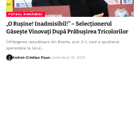
FOTBAL ROMÂNESC
„O Rușine! Inadmisibil!” – Selecționerul
Găsește Vinovați După Prăbușirea Tricolorilor
Înfrângerea usturătoare din Bosnia, scor 3-1, care a spulberat
speranțele la locul…
Andrei-Cristian Paun
noiembrie 16, 2025