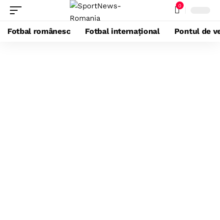
0
Fotbal românesc
Fotbal internațional
Pontul de ve