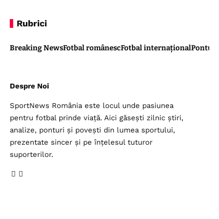
Rubrici
Breaking News
Fotbal românesc
Fotbal internațional
Pontul 
Despre Noi
SportNews România este locul unde pasiunea
pentru fotbal prinde viață. Aici găsești zilnic știri,
analize, ponturi și povești din lumea sportului,
prezentate sincer și pe înțelesul tuturor
suporterilor.
Legal
Top Categorii