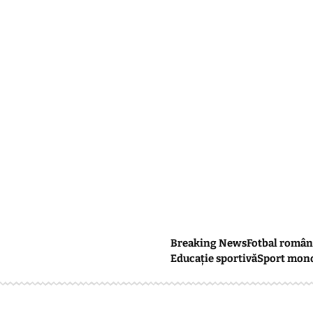
Breaking News
Fotbal român
Educație sportivă
Sport mon