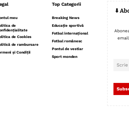
egal
Top Categorii
⬇️ Ab
ontul meu
Breaking News
olitica de
Educație sportivă
onfidențialitate
Abonea
Fotbal internațional
olitica de Cookies
email
Fotbal românesc
olitică de rambursare
Pontul de vestiar
ermeni și Condiții
Sport monden