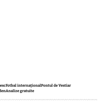
esc
Fotbal internațional
Pontul de Vestiar
den
Analize gratuite