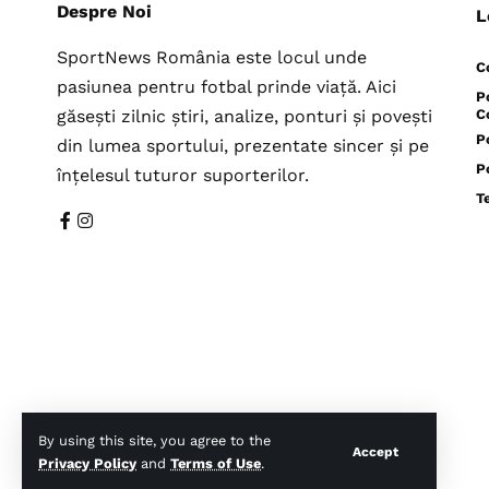
Despre Noi
L
SportNews România este locul unde
C
pasiunea pentru fotbal prinde viață. Aici
P
găsești zilnic știri, analize, ponturi și povești
C
P
din lumea sportului, prezentate sincer și pe
P
înțelesul tuturor suporterilor.
T
By using this site, you agree to the
Accept
Privacy Policy
and
Terms of Use
.
© Toate drepturile rezervate SportNews-Romania.Ro