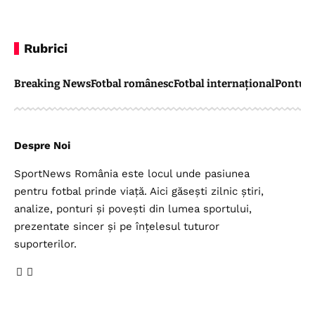
Rubrici
Breaking News
Fotbal românesc
Fotbal internațional
Pontul 
Despre Noi
SportNews România este locul unde pasiunea
pentru fotbal prinde viață. Aici găsești zilnic știri,
analize, ponturi și povești din lumea sportului,
prezentate sincer și pe înțelesul tuturor
suporterilor.