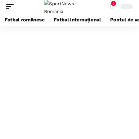
0
Fotbal românesc
Fotbal internațional
Pontul de ve