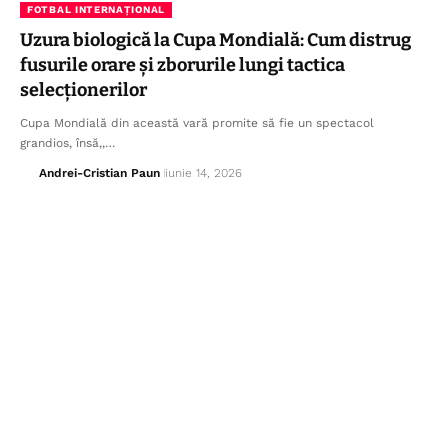
FOTBAL INTERNAȚIONAL
Uzura biologică la Cupa Mondială: Cum distrug
fusurile orare și zborurile lungi tactica
selecționerilor
Cupa Mondială din această vară promite să fie un spectacol
grandios, însă,,…
Andrei-Cristian Paun
iunie 14, 2026