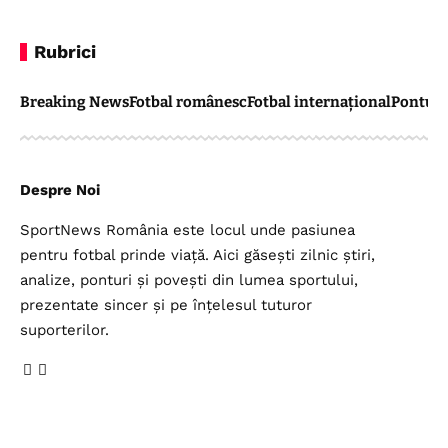
Rubrici
Breaking News
Fotbal românesc
Fotbal internațional
Pontul 
Despre Noi
SportNews România este locul unde pasiunea
pentru fotbal prinde viață. Aici găsești zilnic știri,
analize, ponturi și povești din lumea sportului,
prezentate sincer și pe înțelesul tuturor
suporterilor.
Legal
Top Categorii