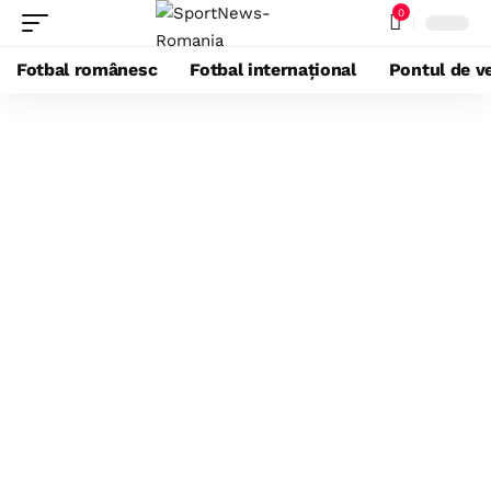
0
Fotbal românesc
Fotbal internațional
Pontul de ve