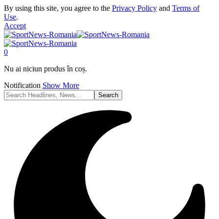
By using this site, you agree to the
Privacy Policy
and
Terms of
Use
.
Accept
0
Nu ai niciun produs în coș.
Notification
Show More