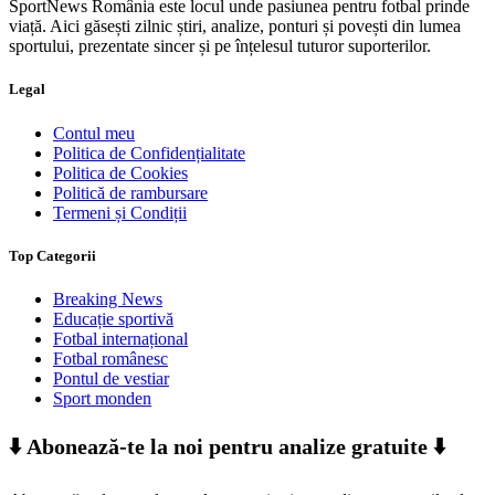
SportNews România este locul unde pasiunea pentru fotbal prinde
viață. Aici găsești zilnic știri, analize, ponturi și povești din lumea
sportului, prezentate sincer și pe înțelesul tuturor suporterilor.
Legal
Contul meu
Politica de Confidențialitate
Politica de Cookies
Politică de rambursare
Termeni și Condiții
Top Categorii
Breaking News
Educație sportivă
Fotbal internațional
Fotbal românesc
Pontul de vestiar
Sport monden
⬇️ Abonează-te la noi pentru analize gratuite ⬇️