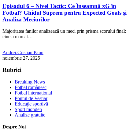
Episodul 6 – Nivel Tactic: Ce Înseamnă xG în
Fotbal? Ghidul Suprem pentru Expected Goals și
Analiza Meciurilor
Majoritatea fanilor analizează un meci prin prisma scorului final:
cine a marcat…
Andrei-Cristian Paun
noiembrie 27, 2025
Rubrici
Breaking News
Fotbal românesc
Fotbal internațional
Pontul de Vestiar
Educație sportivă
Sport monden
Analize gratuite
Despre Noi