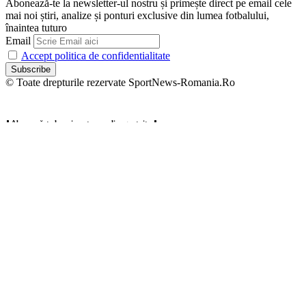
Abonează-te la newsletter-ul nostru și primește direct pe email cele
mai noi știri, analize și ponturi exclusive din lumea fotbalului,
înaintea tuturo
Email
Accept politica de confidentialitate
© Toate drepturile rezervate SportNews-Romania.Ro
⬇️ Abonează-te la noi pentru analize gratuite ⬇️
Abonează-te la newsletter-ul nostru și primește direct pe email cele
mai noi știri, analize și ponturi exclusive din lumea fotbalului,
înaintea tuturo
Email
Accept politica de confidentialitate
Zero spam, dezabonare oricând.
Welcome Back!
Sign in to your account
Username or Email Address