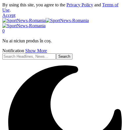
By using this site, you agree to the
Privacy Policy
and
Terms of
Use
.
Accept
0
Nu ai niciun produs în coș.
Notification
Show More