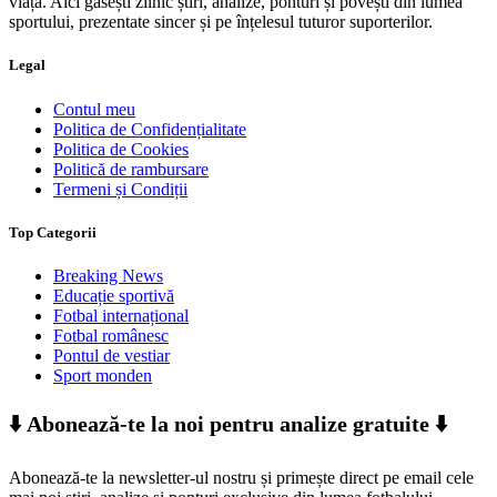
viață. Aici găsești zilnic știri, analize, ponturi și povești din lumea
sportului, prezentate sincer și pe înțelesul tuturor suporterilor.
Legal
Contul meu
Politica de Confidențialitate
Politica de Cookies
Politică de rambursare
Termeni și Condiții
Top Categorii
Breaking News
Educație sportivă
Fotbal internațional
Fotbal românesc
Pontul de vestiar
Sport monden
⬇️ Abonează-te la noi pentru analize gratuite ⬇️
Abonează-te la newsletter-ul nostru și primește direct pe email cele