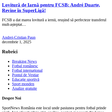
Lovitură de Iarnă pentru FCSB: André Duarte,
Revine în SuperLigă!
FCSB a dat marea lovitură a iernii, reușind să perfecteze transferul
mult-așteptat…
Andrei-Cristian Paun
decembrie 1, 2025
Rubrici
Breaking News
Fotbal românesc
Fotbal internațional
Pontul de Vestiar
Educație sportivă
Sport monden
Analize gratuite
Despre Noi
SportNews România este locul unde pasiunea pentru fotbal prinde