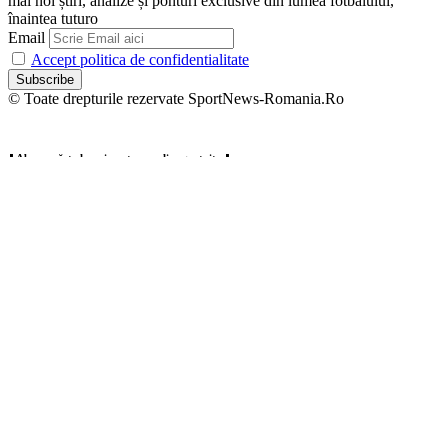
mai noi știri, analize și ponturi exclusive din lumea fotbalului,
înaintea tuturo
Email
Accept politica de confidentialitate
© Toate drepturile rezervate SportNews-Romania.Ro
⬇️ Abonează-te la noi pentru analize gratuite ⬇️
Abonează-te la newsletter-ul nostru și primește direct pe email cele
mai noi știri, analize și ponturi exclusive din lumea fotbalului,
înaintea tuturo
Email
Accept politica de confidentialitate
Zero spam, dezabonare oricând.
Welcome Back!
Sign in to your account
Username or Email Address