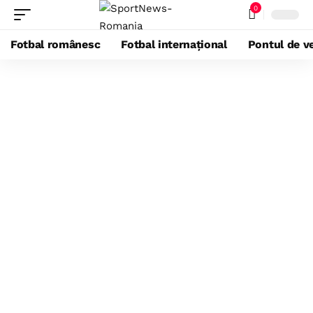
0
Fotbal românesc
Fotbal internațional
Pontul de ve