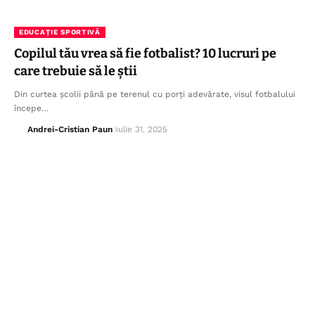
EDUCAȚIE SPORTIVĂ
Copilul tău vrea să fie fotbalist? 10 lucruri pe
care trebuie să le știi
Din curtea școlii până pe terenul cu porți adevărate, visul fotbalului
începe…
Andrei-Cristian Paun
iulie 31, 2025