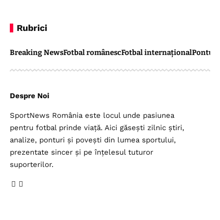
Rubrici
Breaking News
Fotbal românesc
Fotbal internațional
Pontul 
Despre Noi
SportNews România este locul unde pasiunea
pentru fotbal prinde viață. Aici găsești zilnic știri,
analize, ponturi și povești din lumea sportului,
prezentate sincer și pe înțelesul tuturor
suporterilor.
Legal
Top Categorii