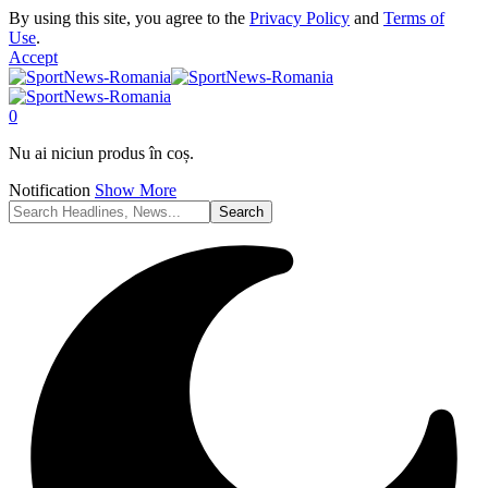
By using this site, you agree to the
Privacy Policy
and
Terms of
Use
.
Accept
0
Nu ai niciun produs în coș.
Notification
Show More