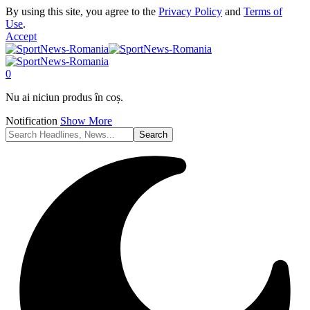
By using this site, you agree to the
Privacy Policy
and
Terms of
Use
.
Accept
0
Nu ai niciun produs în coș.
Notification
Show More