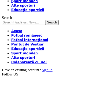
Sport monden
Alte sporturi
Educație sportivă
Search
Acasa
Fotbal românesc
Fotbal internațional
Pontul de Vestiar
Educație sportivă
Sport monden
Alte sporturi
Colaborează cu noi
Have an existing account?
Sign In
Follow US