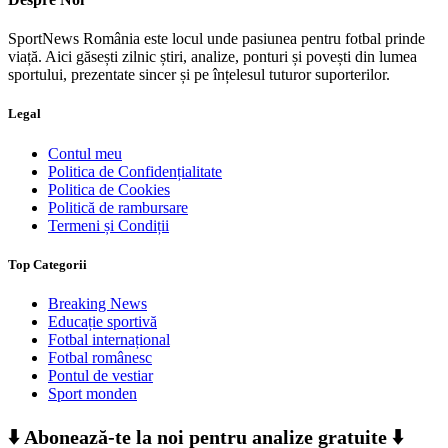
SportNews România este locul unde pasiunea pentru fotbal prinde
viață. Aici găsești zilnic știri, analize, ponturi și povești din lumea
sportului, prezentate sincer și pe înțelesul tuturor suporterilor.
Legal
Contul meu
Politica de Confidențialitate
Politica de Cookies
Politică de rambursare
Termeni și Condiții
Top Categorii
Breaking News
Educație sportivă
Fotbal internațional
Fotbal românesc
Pontul de vestiar
Sport monden
⬇️ Abonează-te la noi pentru analize gratuite ⬇️