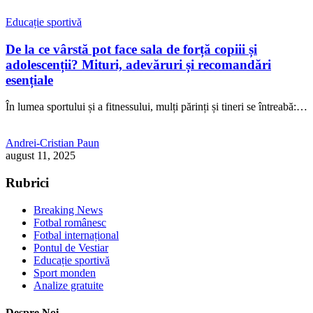
Educație sportivă
De la ce vârstă pot face sala de forță copiii și
adolescenții? Mituri, adevăruri și recomandări
esențiale
În lumea sportului și a fitnessului, mulți părinți și tineri se întreabă:…
Andrei-Cristian Paun
august 11, 2025
Rubrici
Breaking News
Fotbal românesc
Fotbal internațional
Pontul de Vestiar
Educație sportivă
Sport monden
Analize gratuite
Despre Noi