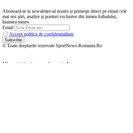
Abonează-te la newsletter-ul nostru și primește direct pe email cele
mai noi știri, analize și ponturi exclusive din lumea fotbalului,
înaintea tuturo
Email
Accept politica de confidentialitate
© Toate drepturile rezervate SportNews-Romania.Ro
⬇️ Abonează-te la noi pentru analize gratuite ⬇️
Abonează-te la newsletter-ul nostru și primește direct pe email cele
mai noi știri, analize și ponturi exclusive din lumea fotbalului,
înaintea tuturo
Email
Accept politica de confidentialitate
Zero spam, dezabonare oricând.
Welcome Back!
Sign in to your account