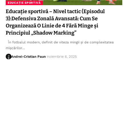
EDUCAȚIE SPORTIVĂ
Educație sportivă – Nivel tactic (Episodul
3):Defensiva Zonală Avansată: Cum Se
Organizează O Linie de 4 Fără Minge și
Principiul „Shadow Marking”
În fotbalul modern, definit de viteza mingii și de complexitatea
mișcărilor…
Andrei-Cristian Paun
noiembrie 6, 2025