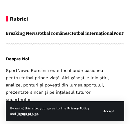
Rubrici
Breaking News
Fotbal românesc
Fotbal internațional
Pontul 
Despre Noi
SportNews România este locul unde pasiunea
pentru fotbal prinde viață. Aici găsești zilnic știri,
analize, ponturi și povești din lumea sportului,
prezentate sincer și pe înțelesul tuturor
suporterilor.
By using this site, you agree to the
Privacy Policy
Accept
and
Terms of Use
.