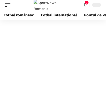
0
Fotbal românesc
Fotbal internațional
Pontul de ve