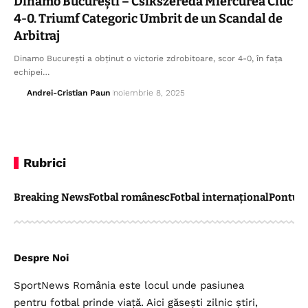
Dinamo București – Csikszereda Miercurea Ciuc
4-0. Triumf Categoric Umbrit de un Scandal de
Arbitraj
Dinamo București a obținut o victorie zdrobitoare, scor 4-0, în fața
echipei…
Andrei-Cristian Paun
noiembrie 8, 2025
Rubrici
Breaking News
Fotbal românesc
Fotbal internațional
Pontul 
Despre Noi
SportNews România este locul unde pasiunea
pentru fotbal prinde viață. Aici găsești zilnic știri,