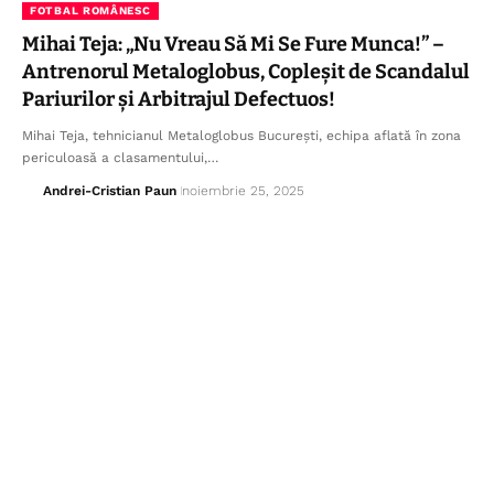
FOTBAL ROMÂNESC
Mihai Teja: „Nu Vreau Să Mi Se Fure Munca!” –
Antrenorul Metaloglobus, Copleșit de Scandalul
Pariurilor și Arbitrajul Defectuos!
Mihai Teja, tehnicianul Metaloglobus București, echipa aflată în zona
periculoasă a clasamentului,…
Andrei-Cristian Paun
noiembrie 25, 2025