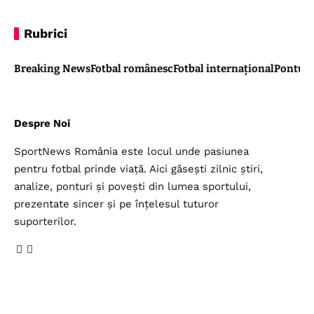
Rubrici
Breaking News
Fotbal românesc
Fotbal internațional
Pontul 
Despre Noi
SportNews România este locul unde pasiunea
pentru fotbal prinde viață. Aici găsești zilnic știri,
analize, ponturi și povești din lumea sportului,
prezentate sincer și pe înțelesul tuturor
suporterilor.
Legal
Top Categorii