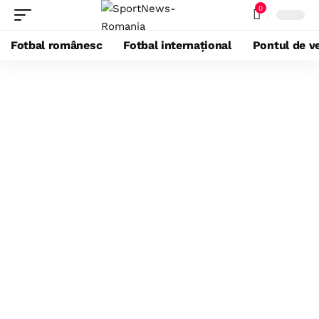
0
Fotbal românesc
Fotbal internațional
Pontul de ve