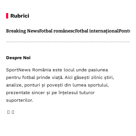
Rubrici
Breaking News
Fotbal românesc
Fotbal internațional
Pontul 
Despre Noi
SportNews România este locul unde pasiunea
pentru fotbal prinde viață. Aici găsești zilnic știri,
analize, ponturi și povești din lumea sportului,
prezentate sincer și pe înțelesul tuturor
suporterilor.
Legal
Top Categorii