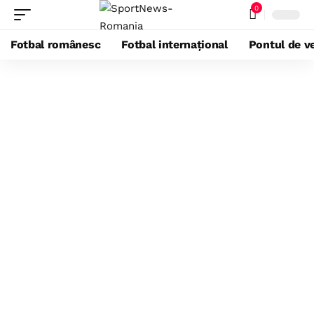
0
Fotbal românesc
Fotbal internațional
Pontul de ve