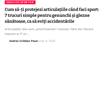
EDUCAȚIE SPORTIVĂ
Cum să-ți protejezi articulațiile când faci sport:
7 trucuri simple pentru genunchi și glezne
sănătoase, ca să eviți accidentările
Articulațiile tale sunt „amortizoarele” corpului. Fără ele, fiecare
mișcare ar fi un…
Andrei-Cristian Paun
iulie 9, 2025