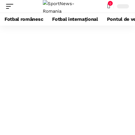
0
Fotbal românesc
Fotbal internațional
Pontul de ve