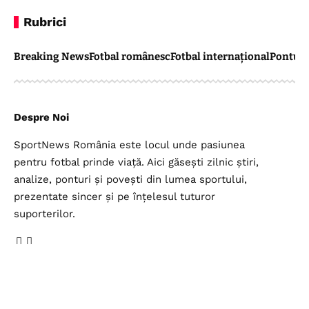
Rubrici
Breaking News
Fotbal românesc
Fotbal internațional
Pontul 
Despre Noi
SportNews România este locul unde pasiunea
pentru fotbal prinde viață. Aici găsești zilnic știri,
analize, ponturi și povești din lumea sportului,
prezentate sincer și pe înțelesul tuturor
suporterilor.
Legal
Top Categorii