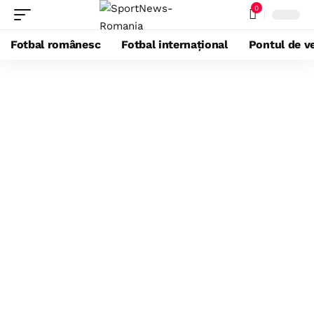
0
Fotbal românesc
Fotbal internațional
Pontul de ve