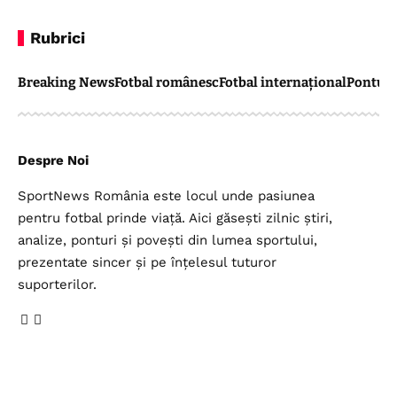
Rubrici
Breaking News
Fotbal românesc
Fotbal internațional
Pontul 
Despre Noi
SportNews România este locul unde pasiunea
pentru fotbal prinde viață. Aici găsești zilnic știri,
analize, ponturi și povești din lumea sportului,
prezentate sincer și pe înțelesul tuturor
suporterilor.
Legal
Top Categorii