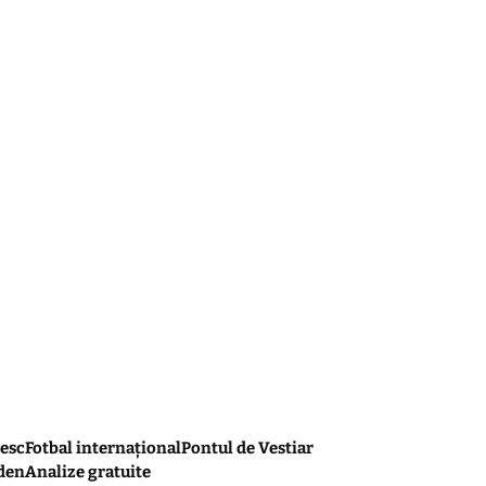
esc
Fotbal internațional
Pontul de Vestiar
den
Analize gratuite