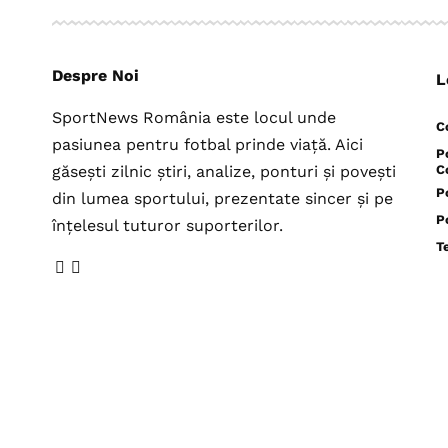
Despre Noi
L
SportNews România este locul unde
C
pasiunea pentru fotbal prinde viață. Aici
P
găsești zilnic știri, analize, ponturi și povești
C
P
din lumea sportului, prezentate sincer și pe
P
înțelesul tuturor suporterilor.
T