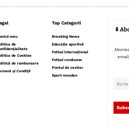
egal
Top Categorii
⬇️ Ab
ontul meu
Breaking News
olitica de
Educație sportivă
onfidențialitate
Abonea
Fotbal internațional
olitica de Cookies
email
Fotbal românesc
olitică de rambursare
Pontul de vestiar
ermeni și Condiții
Sport monden