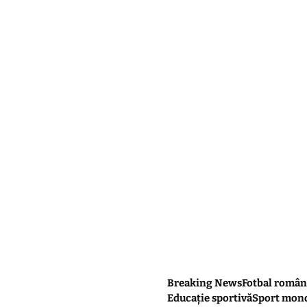
Breaking News
Fotbal român
Educație sportivă
Sport mon