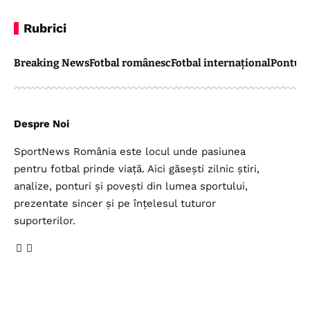
Rubrici
Breaking News
Fotbal românesc
Fotbal internațional
Pontul 
Despre Noi
SportNews România este locul unde pasiunea
pentru fotbal prinde viață. Aici găsești zilnic știri,
analize, ponturi și povești din lumea sportului,
prezentate sincer și pe înțelesul tuturor
suporterilor.
Legal
Top Categorii