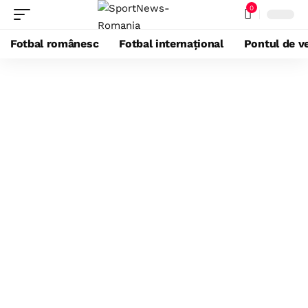
0
Fotbal românesc
Fotbal internațional
Pontul de ve