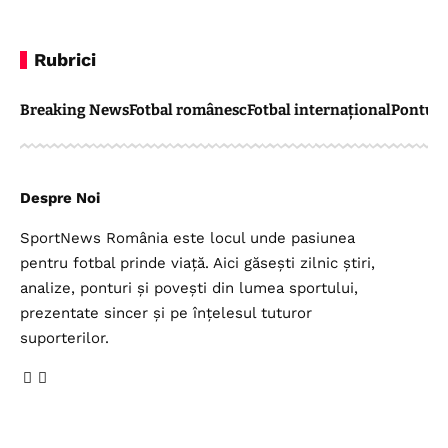
Rubrici
Breaking News
Fotbal românesc
Fotbal internațional
Pontul 
Despre Noi
SportNews România este locul unde pasiunea
pentru fotbal prinde viață. Aici găsești zilnic știri,
analize, ponturi și povești din lumea sportului,
prezentate sincer și pe înțelesul tuturor
suporterilor.
Legal
Top Categorii