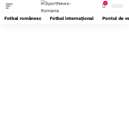
0
Fotbal românesc
Fotbal internațional
Pontul de ve