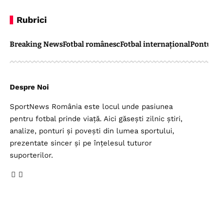
Rubrici
Breaking News
Fotbal românesc
Fotbal internațional
Pontul 
Despre Noi
SportNews România este locul unde pasiunea
pentru fotbal prinde viață. Aici găsești zilnic știri,
analize, ponturi și povești din lumea sportului,
prezentate sincer și pe înțelesul tuturor
suporterilor.
Legal
Top Categorii