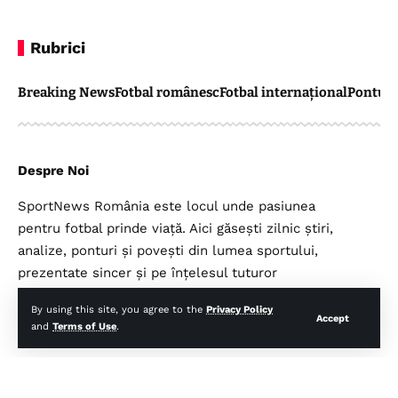
Rubrici
Breaking News
Fotbal românesc
Fotbal internațional
Pontul 
Despre Noi
SportNews România este locul unde pasiunea
pentru fotbal prinde viață. Aici găsești zilnic știri,
analize, ponturi și povești din lumea sportului,
prezentate sincer și pe înțelesul tuturor
suporterilor.
By using this site, you agree to the
Privacy Policy
Accept
and
Terms of Use
.
Legal
Top Categorii