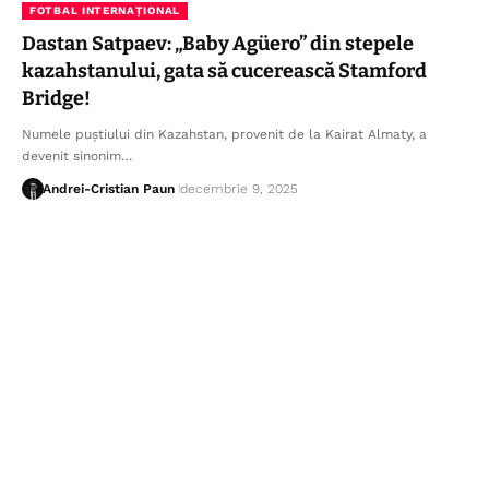
FOTBAL INTERNAȚIONAL
Dastan Satpaev: „Baby Agüero” din stepele
kazahstanului, gata să cucerească Stamford
Bridge!
Numele puștiului din Kazahstan, provenit de la Kairat Almaty, a
devenit sinonim…
Andrei-Cristian Paun
decembrie 9, 2025