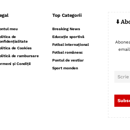
egal
Top Categorii
⬇️ Ab
ontul meu
Breaking News
olitica de
Educație sportivă
onfidențialitate
Abonea
Fotbal internațional
olitica de Cookies
email
Fotbal românesc
olitică de rambursare
Pontul de vestiar
ermeni și Condiții
Sport monden