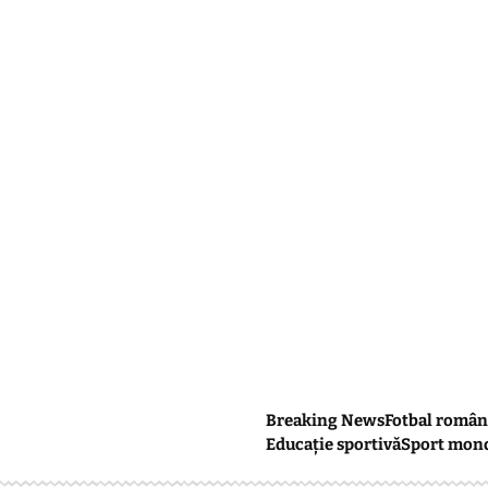
Breaking News
Fotbal român
Educație sportivă
Sport mon