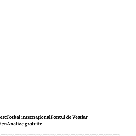
esc
Fotbal internațional
Pontul de Vestiar
den
Analize gratuite