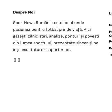
Despre Noi
L
SportNews România este locul unde
C
pasiunea pentru fotbal prinde viață. Aici
P
găsești zilnic știri, analize, ponturi și povești
C
P
din lumea sportului, prezentate sincer și pe
P
înțelesul tuturor suporterilor.
T