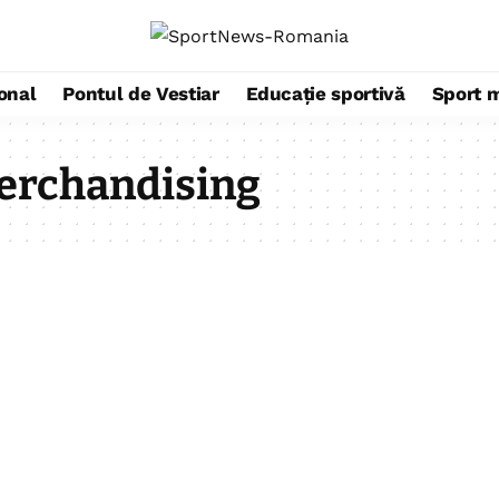
ional
Pontul de Vestiar
Educație sportivă
Sport 
erchandising