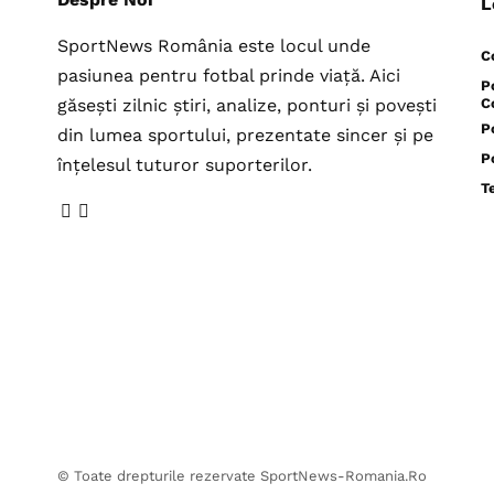
L
SportNews România este locul unde
C
pasiunea pentru fotbal prinde viață. Aici
P
găsești zilnic știri, analize, ponturi și povești
C
P
din lumea sportului, prezentate sincer și pe
P
înțelesul tuturor suporterilor.
T
© Toate drepturile rezervate SportNews-Romania.Ro