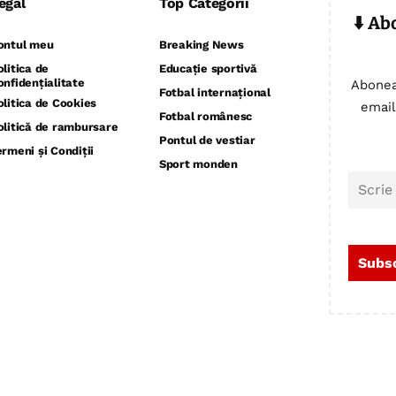
egal
Top Categorii
⬇️ Ab
ontul meu
Breaking News
olitica de
Educație sportivă
onfidențialitate
Abonea
Fotbal internațional
olitica de Cookies
email
Fotbal românesc
olitică de rambursare
Pontul de vestiar
ermeni și Condiții
Sport monden