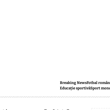
Breaking News
Fotbal român
Educație sportivă
Sport mon