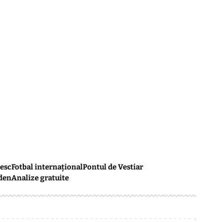
esc
Fotbal internațional
Pontul de Vestiar
den
Analize gratuite