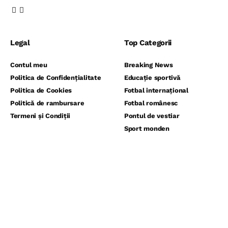
Legal
Top Categorii
Contul meu
Breaking News
Politica de Confidențialitate
Educație sportivă
Politica de Cookies
Fotbal internațional
Politică de rambursare
Fotbal românesc
Termeni și Condiții
Pontul de vestiar
Sport monden
⬇️ Abonează-te la noi pentru analize
gratuite ⬇️
Abonează-te la newsletter-ul nostru și primește direct pe email
cele mai noi știri, analize și ponturi exclusive din lumea fotbalului,
înaintea tuturo