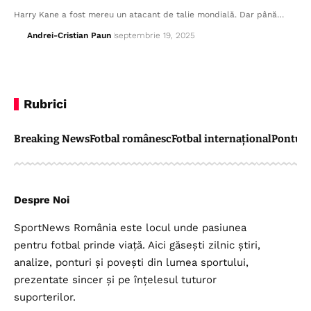
Harry Kane a fost mereu un atacant de talie mondială. Dar până…
Andrei-Cristian Paun
septembrie 19, 2025
Rubrici
Breaking News
Fotbal românesc
Fotbal internațional
Pontul 
Despre Noi
SportNews România este locul unde pasiunea
pentru fotbal prinde viață. Aici găsești zilnic știri,
analize, ponturi și povești din lumea sportului,
prezentate sincer și pe înțelesul tuturor
suporterilor.