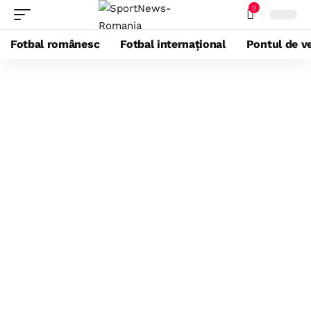
0
Fotbal românesc
Fotbal internațional
Pontul de ve