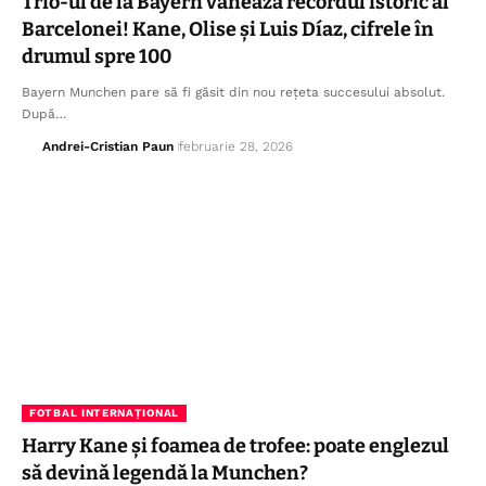
Trio-ul de la Bayern vânează recordul istoric al
Barcelonei! Kane, Olise și Luis Díaz, cifrele în
drumul spre 100
Bayern Munchen pare să fi găsit din nou rețeta succesului absolut.
După…
Andrei-Cristian Paun
februarie 28, 2026
FOTBAL INTERNAȚIONAL
Harry Kane și foamea de trofee: poate englezul
să devină legendă la Munchen?