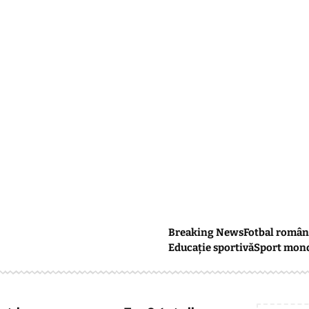
Breaking News
Fotbal român
Educație sportivă
Sport mon