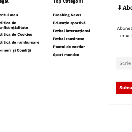
egal
Top Categorii
⬇️ Ab
ontul meu
Breaking News
olitica de
Educație sportivă
onfidențialitate
Abonea
Fotbal internațional
olitica de Cookies
email
Fotbal românesc
olitică de rambursare
Pontul de vestiar
ermeni și Condiții
Sport monden