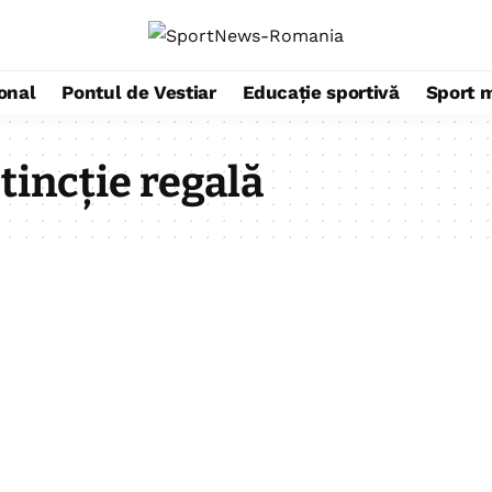
ional
Pontul de Vestiar
Educație sportivă
Sport 
incție regală