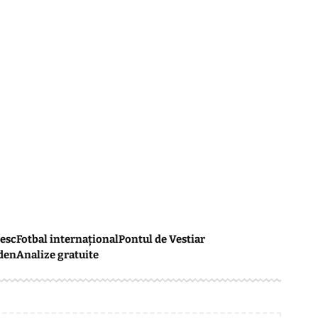
esc
Fotbal internațional
Pontul de Vestiar
den
Analize gratuite