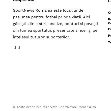
L
SportNews România este locul unde
C
pasiunea pentru fotbal prinde viață. Aici
P
găsești zilnic știri, analize, ponturi și povești
C
P
din lumea sportului, prezentate sincer și pe
P
înțelesul tuturor suporterilor.
T
© Toate drepturile rezervate SportNews-Romania.Ro