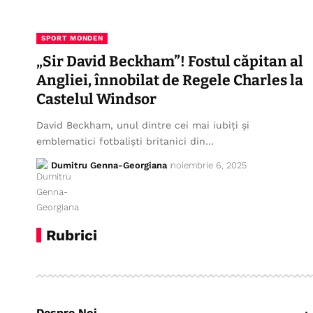
SPORT MONDEN
„Sir David Beckham”! Fostul căpitan al
Angliei, înnobilat de Regele Charles la
Castelul Windsor
David Beckham, unul dintre cei mai iubiți și
emblematici fotbaliști britanici din…
Dumitru Genna-Georgiana
noiembrie 6, 2025
Rubrici
Despre Noi