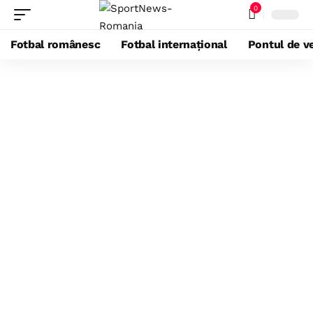
0
Fotbal românesc
Fotbal internațional
Pontul de ve