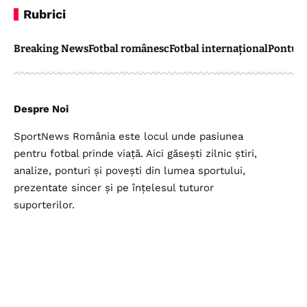
Rubrici
Breaking News
Fotbal românesc
Fotbal internațional
Pontul 
Despre Noi
SportNews România este locul unde pasiunea
pentru fotbal prinde viață. Aici găsești zilnic știri,
analize, ponturi și povești din lumea sportului,
prezentate sincer și pe înțelesul tuturor
suporterilor.
Legal
Top Categorii
Contul meu
Breaking News