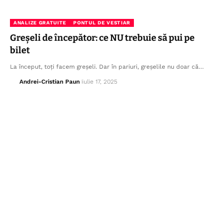
ANALIZE GRATUITE
PONTUL DE VESTIAR
Greșeli de începător: ce NU trebuie să pui pe
bilet
La început, toți facem greșeli. Dar în pariuri, greșelile nu doar că…
Andrei-Cristian Paun
iulie 17, 2025