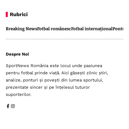
Rubrici
Breaking News
Fotbal românesc
Fotbal internațional
Pontul 
Despre Noi
SportNews România este locul unde pasiunea
pentru fotbal prinde viață. Aici găsești zilnic știri,
analize, ponturi și povești din lumea sportului,
prezentate sincer și pe înțelesul tuturor
suporterilor.
Legal
Top Categorii