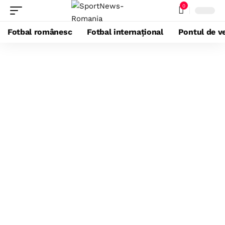
0
Fotbal românesc
Fotbal internațional
Pontul de ve