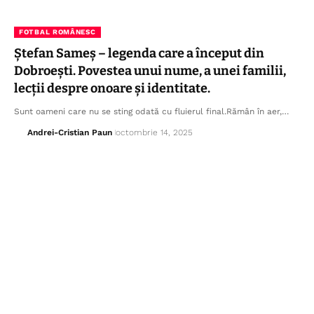
FOTBAL ROMÂNESC
Ștefan Sameș – legenda care a început din
Dobroești. Povestea unui nume, a unei familii,
lecții despre onoare și identitate.
Sunt oameni care nu se sting odată cu fluierul final.Rămân în aer,…
Andrei-Cristian Paun
octombrie 14, 2025