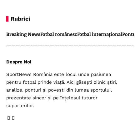
Rubrici
Breaking News
Fotbal românesc
Fotbal internațional
Pontul 
Despre Noi
SportNews România este locul unde pasiunea
pentru fotbal prinde viață. Aici găsești zilnic știri,
analize, ponturi și povești din lumea sportului,
prezentate sincer și pe înțelesul tuturor
suporterilor.
Legal
Top Categorii