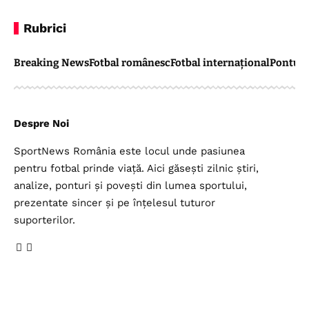
Rubrici
Breaking News
Fotbal românesc
Fotbal internațional
Pontul 
Despre Noi
SportNews România este locul unde pasiunea
pentru fotbal prinde viață. Aici găsești zilnic știri,
analize, ponturi și povești din lumea sportului,
prezentate sincer și pe înțelesul tuturor
suporterilor.
Legal
Top Categorii