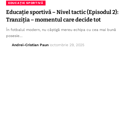
EDUCAȚIE SPORTIVĂ
Educație sportivă – Nivel tactic (Episodul 2):
Tranziția – momentul care decide tot
În fotbalul modern, nu câștigă mereu echipa cu cea mai bună
posesie…
Andrei-Cristian Paun
octombrie 29, 2025