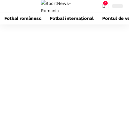
0
Fotbal românesc
Fotbal internațional
Pontul de ve