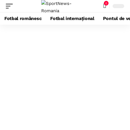
0
Fotbal românesc
Fotbal internațional
Pontul de ve