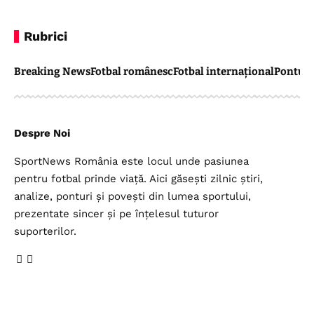
Rubrici
Breaking News
Fotbal românesc
Fotbal internațional
Pontul 
Despre Noi
SportNews România este locul unde pasiunea
pentru fotbal prinde viață. Aici găsești zilnic știri,
analize, ponturi și povești din lumea sportului,
prezentate sincer și pe înțelesul tuturor
suporterilor.
Legal
Top Categorii