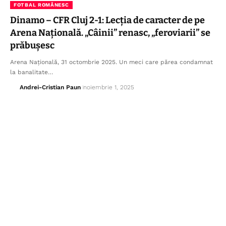
FOTBAL ROMÂNESC
Dinamo – CFR Cluj 2-1: Lecția de caracter de pe
Arena Națională. „Câinii” renasc, „feroviarii” se
prăbușesc
Arena Națională, 31 octombrie 2025. Un meci care părea condamnat
la banalitate…
Andrei-Cristian Paun
noiembrie 1, 2025