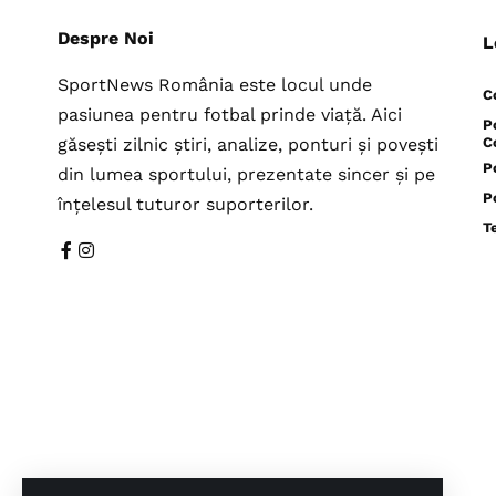
Despre Noi
L
SportNews România este locul unde
C
pasiunea pentru fotbal prinde viață. Aici
P
găsești zilnic știri, analize, ponturi și povești
C
P
din lumea sportului, prezentate sincer și pe
P
înțelesul tuturor suporterilor.
T