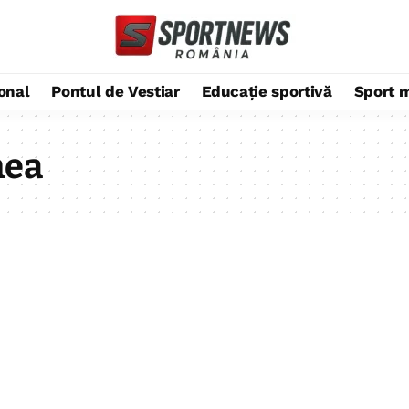
ional
Pontul de Vestiar
Educație sportivă
Sport 
nea