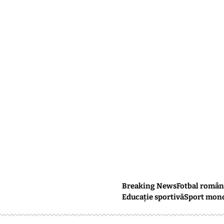
Breaking News
Fotbal român
Educație sportivă
Sport mon