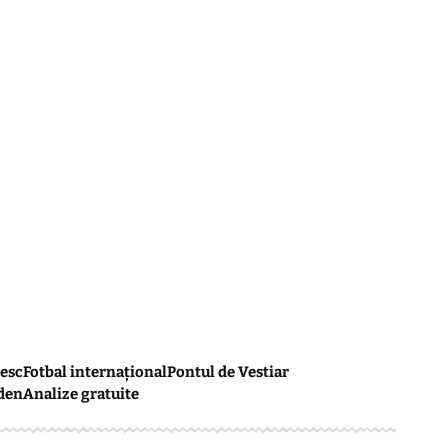
esc
Fotbal internațional
Pontul de Vestiar
den
Analize gratuite