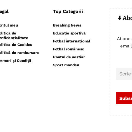
egal
Top Categorii
⬇️ Ab
ontul meu
Breaking News
olitica de
Educație sportivă
onfidențialitate
Abonea
Fotbal internațional
olitica de Cookies
email
Fotbal românesc
olitică de rambursare
Pontul de vestiar
ermeni și Condiții
Sport monden