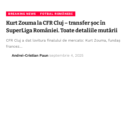
BREAKING NEWS
FOTBAL ROMÂNESC
Kurt Zouma la CFR Cluj – transfer șoc în
SuperLiga României. Toate detaliile mutării
CFR Cluj a dat lovitura finalului de mercato: Kurt Zouma, fundaș
francez…
Andrei-Cristian Paun
septembrie 4, 2025