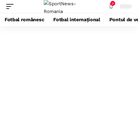
0
Fotbal românesc
Fotbal internațional
Pontul de ve