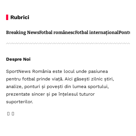
Rubrici
Breaking News
Fotbal românesc
Fotbal internațional
Pontul 
Despre Noi
SportNews România este locul unde pasiunea
pentru fotbal prinde viață. Aici găsești zilnic știri,
analize, ponturi și povești din lumea sportului,
prezentate sincer și pe înțelesul tuturor
suporterilor.
Legal
Top Categorii