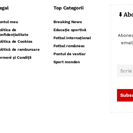
egal
Top Categorii
⬇️ Ab
ontul meu
Breaking News
olitica de
Educație sportivă
onfidențialitate
Abonea
Fotbal internațional
olitica de Cookies
email
Fotbal românesc
olitică de rambursare
Pontul de vestiar
ermeni și Condiții
Sport monden