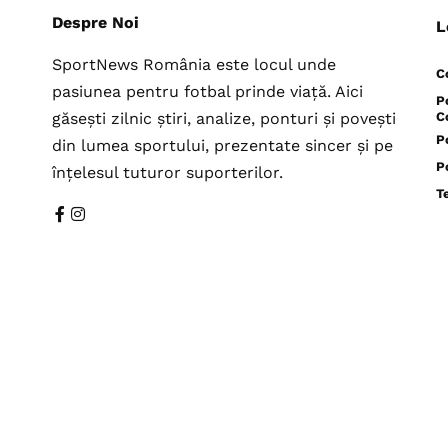
Despre Noi
L
SportNews România este locul unde
C
pasiunea pentru fotbal prinde viață. Aici
P
găsești zilnic știri, analize, ponturi și povești
C
P
din lumea sportului, prezentate sincer și pe
P
înțelesul tuturor suporterilor.
T