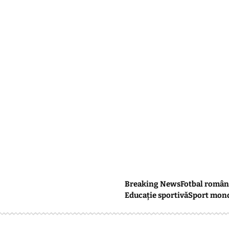
Breaking News
Fotbal român
Educație sportivă
Sport mon