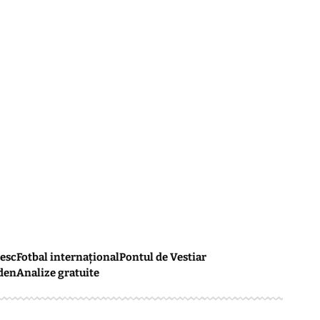
esc
Fotbal internațional
Pontul de Vestiar
den
Analize gratuite