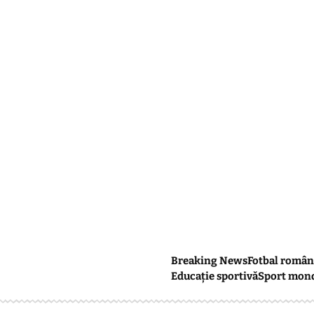
Breaking News
Fotbal român
Educație sportivă
Sport mon