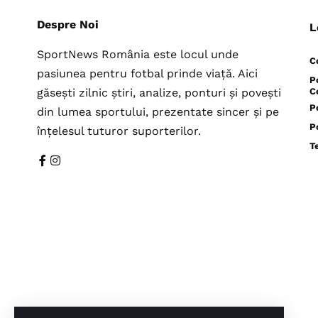
Despre Noi
L
SportNews România este locul unde
C
pasiunea pentru fotbal prinde viață. Aici
P
găsești zilnic știri, analize, ponturi și povești
C
P
din lumea sportului, prezentate sincer și pe
P
înțelesul tuturor suporterilor.
T