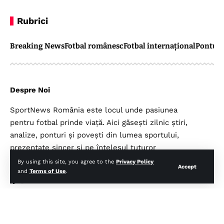
Rubrici
Breaking News
Fotbal românesc
Fotbal internațional
Pontul 
Despre Noi
SportNews România este locul unde pasiunea
pentru fotbal prinde viață. Aici găsești zilnic știri,
analize, ponturi și povești din lumea sportului,
prezentate sincer și pe înțelesul tuturor
suporterilor.
By using this site, you agree to the
Privacy Policy
Accept
and
Terms of Use
.
Legal
Top Categorii