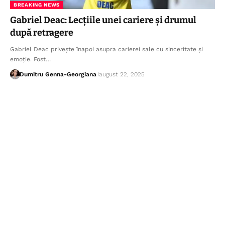
BREAKING NEWS
Gabriel Deac: Lecțiile unei cariere și drumul
după retragere
Gabriel Deac privește înapoi asupra carierei sale cu sinceritate și
emoție. Fost…
Dumitru Genna-Georgiana
august 22, 2025