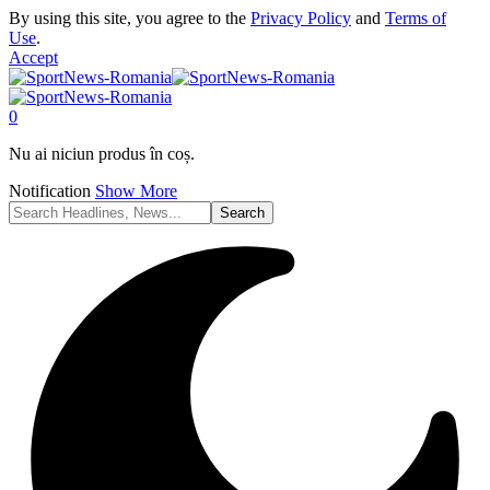
By using this site, you agree to the
Privacy Policy
and
Terms of
Use
.
Accept
0
Nu ai niciun produs în coș.
Notification
Show More