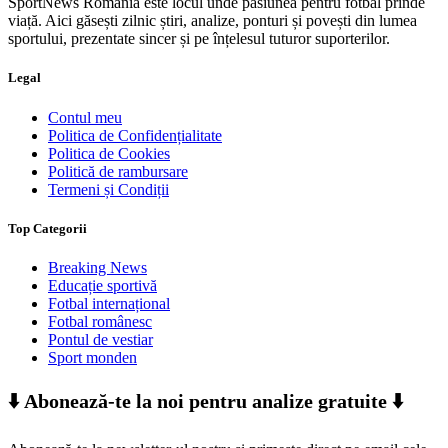
SportNews România este locul unde pasiunea pentru fotbal prinde
viață. Aici găsești zilnic știri, analize, ponturi și povești din lumea
sportului, prezentate sincer și pe înțelesul tuturor suporterilor.
Legal
Contul meu
Politica de Confidențialitate
Politica de Cookies
Politică de rambursare
Termeni și Condiții
Top Categorii
Breaking News
Educație sportivă
Fotbal internațional
Fotbal românesc
Pontul de vestiar
Sport monden
⬇️ Abonează-te la noi pentru analize gratuite ⬇️