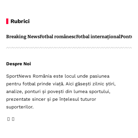
Rubrici
Breaking News
Fotbal românesc
Fotbal internațional
Pontul 
Despre Noi
SportNews România este locul unde pasiunea
pentru fotbal prinde viață. Aici găsești zilnic știri,
analize, ponturi și povești din lumea sportului,
prezentate sincer și pe înțelesul tuturor
suporterilor.