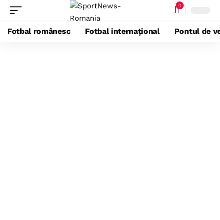
0
Fotbal românesc
Fotbal internațional
Pontul de ve