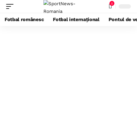
0
Fotbal românesc
Fotbal internațional
Pontul de ve