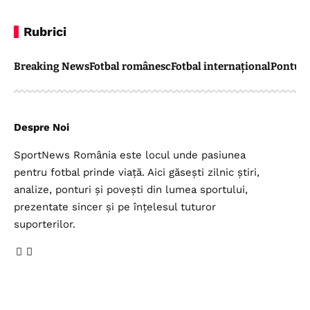
Rubrici
Breaking News
Fotbal românesc
Fotbal internațional
Pontul 
Despre Noi
SportNews România este locul unde pasiunea
pentru fotbal prinde viață. Aici găsești zilnic știri,
analize, ponturi și povești din lumea sportului,
prezentate sincer și pe înțelesul tuturor
suporterilor.
Legal
Top Categorii