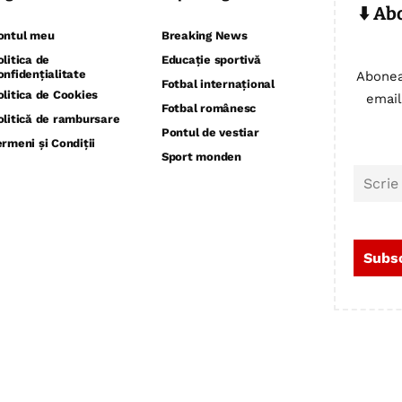
⬇️ Ab
ontul meu
Breaking News
olitica de
Educație sportivă
onfidențialitate
Abonea
Fotbal internațional
olitica de Cookies
email
Fotbal românesc
olitică de rambursare
Pontul de vestiar
ermeni și Condiții
Sport monden