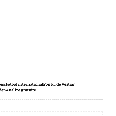
esc
Fotbal internațional
Pontul de Vestiar
den
Analize gratuite