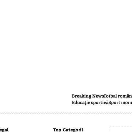
Breaking News
Fotbal român
Educație sportivă
Sport mon
egal
Top Categorii