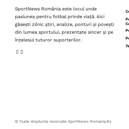
SportNews România este locul unde
C
pasiunea pentru fotbal prinde viață. Aici
P
găsești zilnic știri, analize, ponturi și povești
C
P
din lumea sportului, prezentate sincer și pe
P
înțelesul tuturor suporterilor.
T
© Toate drepturile rezervate SportNews-Romania.Ro