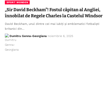
SPORT MONDEN
„Sir David Beckham”! Fostul căpitan al Angliei,
înnobilat de Regele Charles la Castelul Windsor
David Beckham, unul dintre cei mai iubiți și emblematici fotbaliști
britanici din…
Dumitru Genna-Georgiana
noiembrie 6, 2025