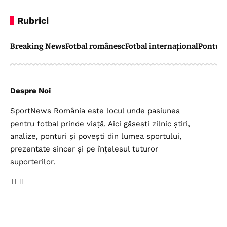
Rubrici
Breaking News
Fotbal românesc
Fotbal internațional
Pontul 
Despre Noi
SportNews România este locul unde pasiunea
pentru fotbal prinde viață. Aici găsești zilnic știri,
analize, ponturi și povești din lumea sportului,
prezentate sincer și pe înțelesul tuturor
suporterilor.
Legal
Top Categorii