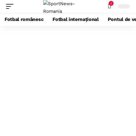
0
Fotbal românesc
Fotbal internațional
Pontul de ve