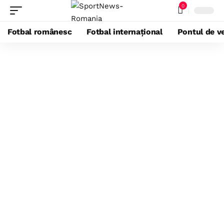
0
Fotbal românesc
Fotbal internațional
Pontul de ve