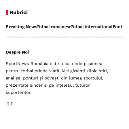
Rubrici
Breaking News
Fotbal românesc
Fotbal internațional
Pontul 
Despre Noi
SportNews România este locul unde pasiunea
pentru fotbal prinde viață. Aici găsești zilnic știri,
analize, ponturi și povești din lumea sportului,
prezentate sincer și pe înțelesul tuturor
suporterilor.
Legal
Top Categorii