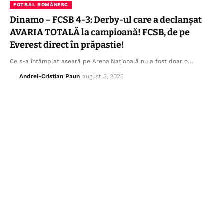
FOTBAL ROMÂNESC
Dinamo – FCSB 4-3: Derby-ul care a declanșat
AVARIA TOTALĂ la campioană! FCSB, de pe
Everest direct în prăpastie!
Ce s-a întâmplat aseară pe Arena Națională nu a fost doar o…
Andrei-Cristian Paun
august 3, 2025