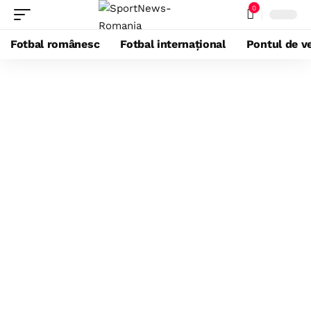
0
Fotbal românesc
Fotbal internațional
Pontul de ve