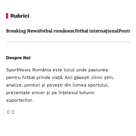
Rubrici
Breaking News
Fotbal românesc
Fotbal internațional
Pontul 
Despre Noi
SportNews România este locul unde pasiunea
pentru fotbal prinde viață. Aici găsești zilnic știri,
analize, ponturi și povești din lumea sportului,
prezentate sincer și pe înțelesul tuturor
suporterilor.
Legal
Top Categorii