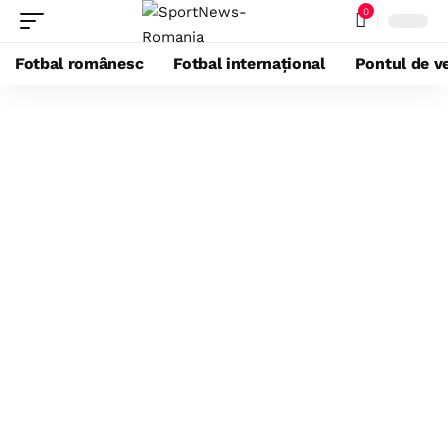
0
Fotbal românesc
Fotbal internațional
Pontul de ve