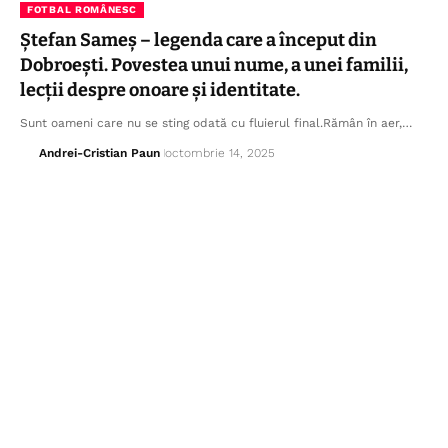
FOTBAL ROMÂNESC
Ștefan Sameș – legenda care a început din
Dobroești. Povestea unui nume, a unei familii,
lecții despre onoare și identitate.
Sunt oameni care nu se sting odată cu fluierul final.Rămân în aer,…
Andrei-Cristian Paun
octombrie 14, 2025