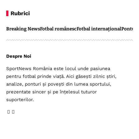
Rubrici
Breaking News
Fotbal românesc
Fotbal internațional
Pontul 
Despre Noi
SportNews România este locul unde pasiunea
pentru fotbal prinde viață. Aici găsești zilnic știri,
analize, ponturi și povești din lumea sportului,
prezentate sincer și pe înțelesul tuturor
suporterilor.
Legal
Top Categorii