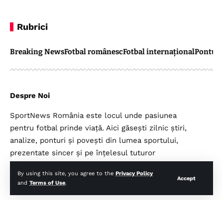
Rubrici
Breaking News
Fotbal românesc
Fotbal internațional
Pontul 
Despre Noi
SportNews România este locul unde pasiunea
pentru fotbal prinde viață. Aici găsești zilnic știri,
analize, ponturi și povești din lumea sportului,
prezentate sincer și pe înțelesul tuturor
suporterilor.
By using this site, you agree to the
Privacy Policy
Accept
and
Terms of Use
.
Legal
Top Categorii