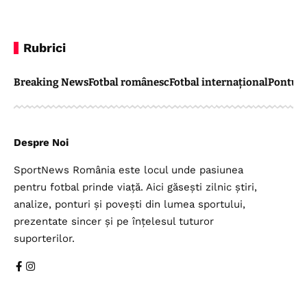
Rubrici
Breaking News
Fotbal românesc
Fotbal internațional
Pontul 
Despre Noi
SportNews România este locul unde pasiunea
pentru fotbal prinde viață. Aici găsești zilnic știri,
analize, ponturi și povești din lumea sportului,
prezentate sincer și pe înțelesul tuturor
suporterilor.