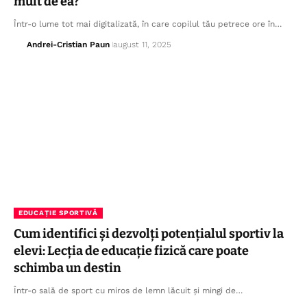
mult de ea?
Într-o lume tot mai digitalizată, în care copilul tău petrece ore în…
Andrei-Cristian Paun
august 11, 2025
EDUCAȚIE SPORTIVĂ
Cum identifici și dezvolți potențialul sportiv la
elevi: Lecția de educație fizică care poate
schimba un destin
Într-o sală de sport cu miros de lemn lăcuit și mingi de…