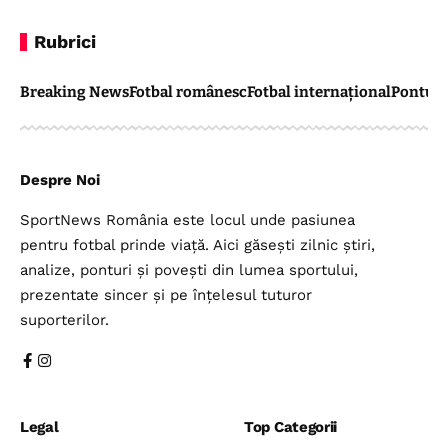
Rubrici
Breaking News
Fotbal românesc
Fotbal internațional
Pontul 
Despre Noi
SportNews România este locul unde pasiunea
pentru fotbal prinde viață. Aici găsești zilnic știri,
analize, ponturi și povești din lumea sportului,
prezentate sincer și pe înțelesul tuturor
suporterilor.
Legal
Top Categorii