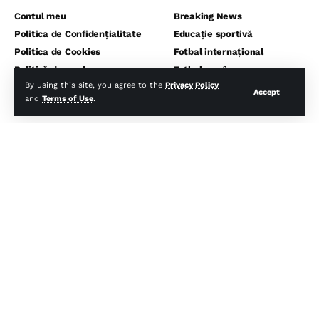
Contul meu
Breaking News
Politica de Confidențialitate
Educație sportivă
Politica de Cookies
Fotbal internațional
Politică de rambursare
Fotbal românesc
By using this site, you agree to the
Privacy Policy
Termeni și Condiții
Pontul de vestiar
Accept
and
Terms of Use
.
Sport monden
⬇️ Abonează-te la noi pentru analize
gratuite ⬇️
Abonează-te la newsletter-ul nostru și primește direct pe email
cele mai noi știri, analize și ponturi exclusive din lumea fotbalului,
înaintea tuturo
Email
Accept politica de confidentialitate