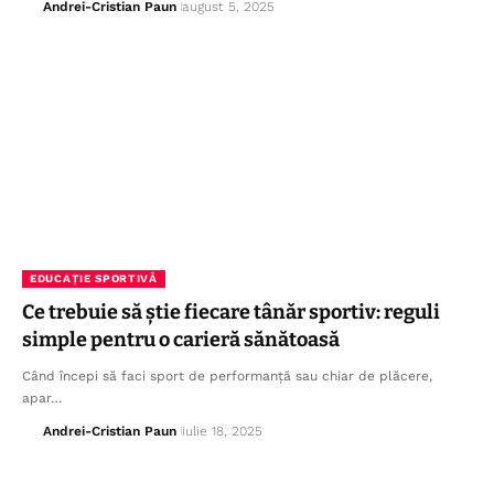
Andrei-Cristian Paun
august 5, 2025
EDUCAȚIE SPORTIVĂ
Ce trebuie să știe fiecare tânăr sportiv: reguli
simple pentru o carieră sănătoasă
Când începi să faci sport de performanță sau chiar de plăcere,
apar…
Andrei-Cristian Paun
iulie 18, 2025