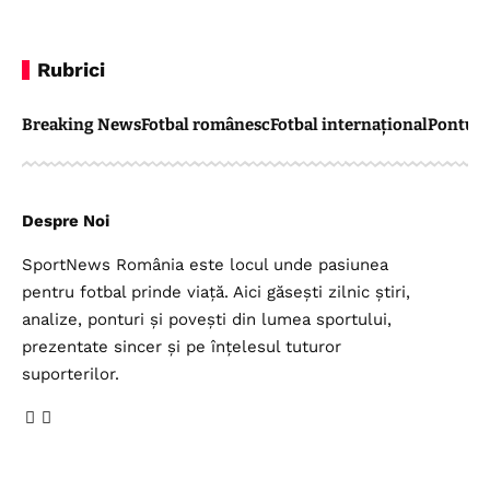
Rubrici
Breaking News
Fotbal românesc
Fotbal internațional
Pontul 
Despre Noi
SportNews România este locul unde pasiunea
pentru fotbal prinde viață. Aici găsești zilnic știri,
analize, ponturi și povești din lumea sportului,
prezentate sincer și pe înțelesul tuturor
suporterilor.
Legal
Top Categorii