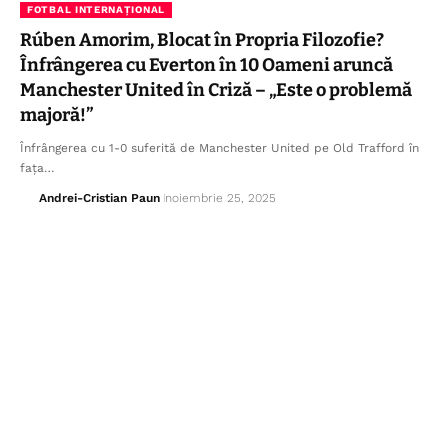
FOTBAL INTERNAȚIONAL
Rúben Amorim, Blocat în Propria Filozofie?
Înfrângerea cu Everton în 10 Oameni aruncă
Manchester United în Criză – „Este o problemă
majoră!”
Înfrângerea cu 1-0 suferită de Manchester United pe Old Trafford în
fața…
Andrei-Cristian Paun
noiembrie 25, 2025